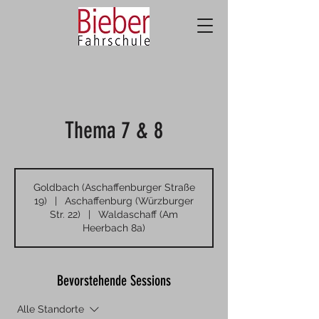
Thema 7 & 8
Goldbach (Aschaffenburger Straße
19)
|
Aschaffenburg (Würzburger
Str. 22)
|
Waldaschaff (Am
Heerbach 8a)
Bevorstehende Sessions
Alle Standorte