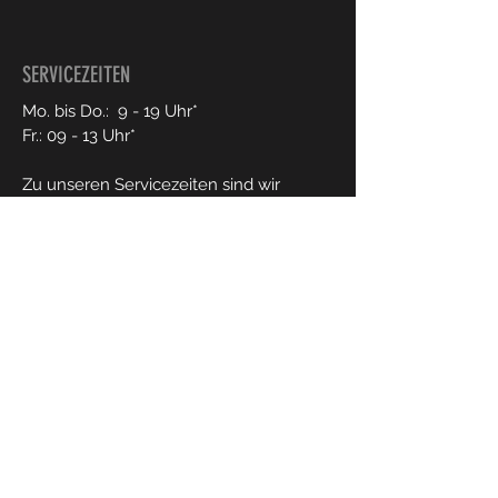
SERVICEZEITEN
Mo. bis Do.: 9
- 19 Uhr*
Fr.: 09 - 13 Uhr*
Zu unseren Servicezeiten sind wir
telefonisch via WhatsApp oder Email
erreichbar und nicht immer an jedem
Standort vor Ort. Wenn Du
vorbeikommen magst, dann buche Dir
gerne
hier
einen Beratungstermin oder
rufe kurz vorher an. Dann kannst Du
sicher sein, dass wir auch genügend Zeit
für Dich haben.
KONTAKT
Tel.:
06021-570156